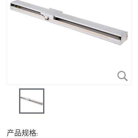
产品规格: